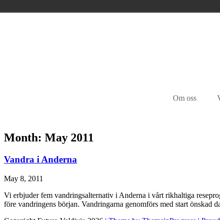
Skip
to
content
Om oss
Month: May 2011
Vandra i Anderna
May 8, 2011
Vi erbjuder fem vandringsalternativ i Anderna i vårt rikhaltiga resepr
före vandringens början. Vandringarna genomförs med start önskad d