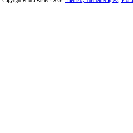
Copyright Futuro Valdivia 2026
| Theme by ThemeinProgress
| Prou